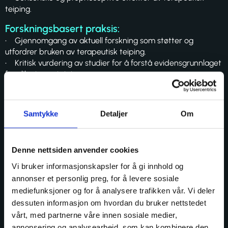
teiping.
Forskningsbasert praksis:
• Gjennomgang av aktuell forskning som støtter og
utfordrer bruken av terapeutisk teiping.
• Kritisk vurdering av studier for å forstå evidensgrunnlaget
for ulike typer teiping.
• Oversikt over kliniske retningslinjer og anbefalinger.
Anvendelse av terapeutisk teiping i praksis:
Samtykke
Detaljer
Om
Praktisk opplæring i korrekt påføring av ulike typer teip.
Lær å velge riktig teipmetode basert på
pasientens spesifikke behov:
Denne nettsiden anvender cookies
• Akutte skader
Vi bruker informasjonskapsler for å gi innhold og
• Kroniske smerter
annonser et personlig preg, for å levere sosiale
• Rehabilitering etter operasjoner
mediefunksjoner og for å analysere trafikken vår. Vi deler
• Forebygging av idrettsskader
dessuten informasjon om hvordan du bruker nettstedet
• Identifisering av kontraindikasjoner og forholdsregler ved
vårt, med partnerne våre innen sosiale medier,
bruk av teip.
annonsering og analysearbeid, som kan kombinere den