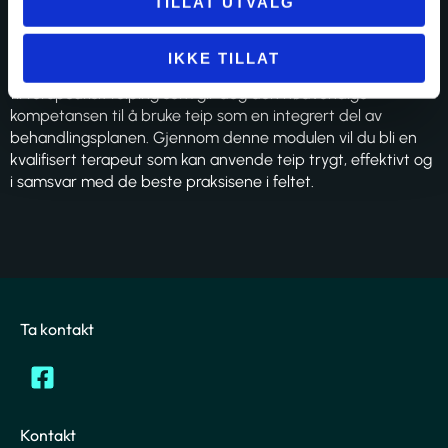
TILLAT UTVALG
forskningsbasert praksis i teiping.
• Tilpasse teipingsteknikker for spesifikke kliniske tilstander.
IKKE TILLAT
Vi tilbyr en grundig, forskningsbasert og praktisk tilnærming
til terapeutisk teiping som gir deg den nødvendige
kompetansen til å bruke teip som en integrert del av
behandlingsplanen. Gjennom denne modulen vil du bli en
kvalifisert terapeut som kan anvende teip trygt, effektivt og
i samsvar med de beste praksisene i feltet.
Ta kontakt
Kontakt