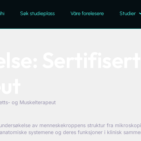
hi
Søk studieplass
Våre forelesere
Studier
se: Sertifisert
ut
retts- og Muskelterapeut
t undersøkelse av menneskekroppens struktur fra mikroskop
 anatomiske systemene og deres funksjoner i klinisk samm