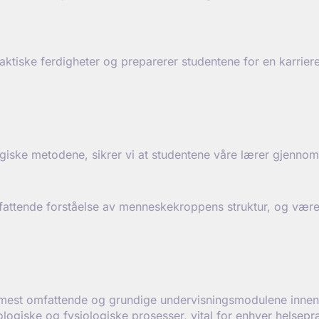
iske ferdigheter og preparerer studentene for en karriere 
iske metodene, sikrer vi at studentene våre lærer gjennom 
ttende forståelse av menneskekroppens struktur, og være go
 mest omfattende og grundige undervisningsmodulene innen 
ogiske og fysiologiske prosesser, vital for enhver helsepra