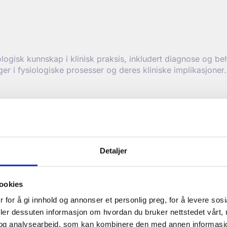
ogisk kunnskap i klinisk praksis, inkludert diagnose og be
er i fysiologiske prosesser og deres kliniske implikasjoner.
r å gi deg en dypere forståelse av menneskekroppen på et m
Detaljer
e innen fysiologi, og sikrer at du lærer gjennom de mest m
ookies
 for å gi innhold og annonser et personlig preg, for å levere sos
deler dessuten informasjon om hvordan du bruker nettstedet vårt,
og analysearbeid, som kan kombinere den med annen informasjon d