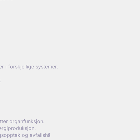
i forskjellige systemer.
.
tter organfunksjon.
ergiproduksjon.
gsopptak og avfallshå