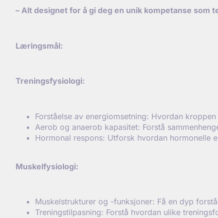
– Alt designet for å gi deg en unik kompetanse som t
L
æringsm
ål:
Treningsfysiologi:
Forståelse av energiomsetning: Hvordan kroppen 
Aerob og anaerob kapasitet: Forstå sammenhengen
Hormonal respons: Utforsk hvordan hormonelle end
Muskelf
ysiologi:
Muskelstrukturer og -funksjoner: Få en dyp forst
Treningstilpasning: Forstå hvordan ulike trenings