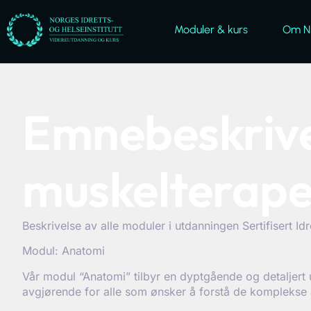
Moduler & kurs
Om Ni
Emnebeskrivel
muskelterape
Beskrivelse av alle moduler i utdanningen Sertifisert Id
Modul: Anatomi
Vår modul “Anatomi” tilbyr en dyptgående og detaljer
avgjørende for alle som ønsker å forstå de komplekse