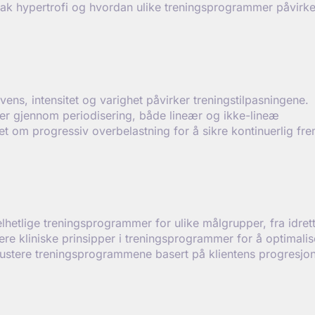
ak hypertrofi og hvordan ulike treningsprogrammer påvirke
vens, intensitet og varighet påvirker treningstilpasningene.
mer gjennom periodisering, både lineær og ikke-lineæ
et om progressiv overbelastning for å sikre kontinuerlig fr
etlige treningsprogrammer for ulike målgrupper, fra idrettsu
ere kliniske prinsipper i treningsprogrammer for å optimalis
g justere treningsprogrammene basert på klientens progresj