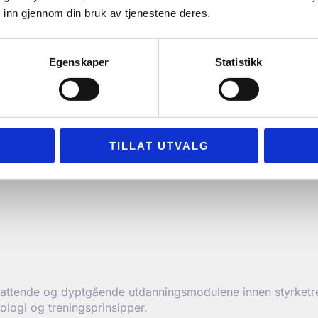
 inn gjennom din bruk av tjenestene deres.
personell, vil du kunne anvende din kunnskap praktisk, og f
Egenskaper
Statistikk
l “Fysiologi”. Oppdag hvordan du kan anvende omfattende f
TILLAT UTVALG
attende og dyptgående utdanningsmodulene innen styrketrenin
ologi og treningsprinsipper.