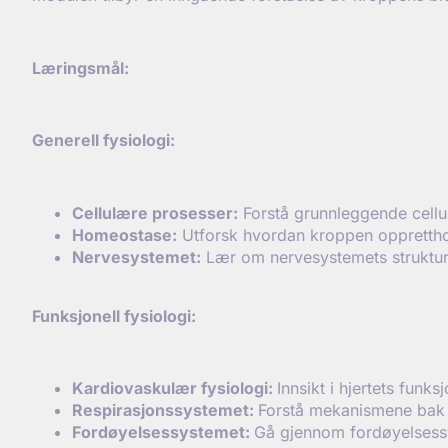
L
æringsm
ål:
Generell fysiologi:
Cellul
ære prosesser:
Forstå grunnleggende cellu
Homeostase:
Utforsk hvordan kroppen opprettholde
Nervesystemet:
Lær om nervesystemets struktur o
Funksjonell fysiologi:
Kardiovaskul
ær fysiologi:
Innsikt i hjertets fun
Respirasjonssystemet:
Forstå mekanismene bak 
Ford
øyelsessystemet:
Gå gjennom fordøyelsessy