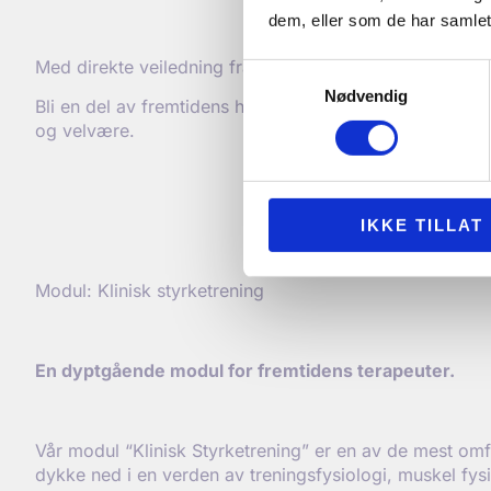
dem, eller som de har samlet
Med direkte veiledning fra ledende fysiologer og helse
Samtykkevalg
Nødvendig
Bli en del av fremtidens helsepersonell med vår modu
og velvære.
IKKE TILLAT
Modul: Klinisk styrketrening
En dyptg
å
ende modul for fremtidens t
erapeuter.
Vår modul “Klinisk Styrketrening” er en av de mest omf
dykke ned i en verden av treningsfysiologi, muskel fysi