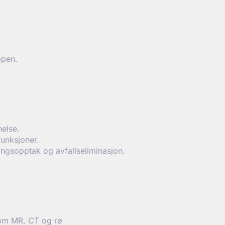
ppen.
helse.
unksjoner.
ngsopptak og avfallseliminasjon.
som MR, CT og rø