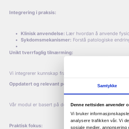
Integrering i praksis:
Klinisk anvendelse:
Lær hvordan å anvende fysiol
Sykdomsmekanismer:
Forstå patologiske endring
Unikt tverrfaglig tiln
ærming:
Vi integrerer kunnskap fra både biologi og medisin fo
Oppdatert og relevant pensum:
Samtykke
Vår modul er basert på de nyeste forskningsresultaten
Denne nettsiden anvender c
Vi bruker informasjonskapsler
analysere trafikken vår. Vi 
Praktisk fokus:
sosiale medier, annonsering 