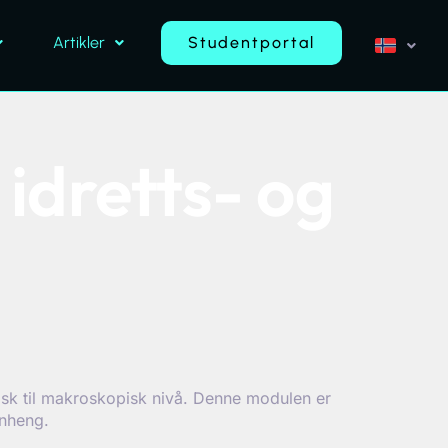
Artikler
Studentportal
 idretts- og
isk til makroskopisk nivå. Denne modulen er
enheng.