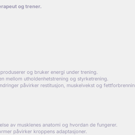
erapeut og trener.
produserer og bruker energi under trening.
 mellom utholdenhetstrening og styrketrening.
ringer påvirker restitusjon, muskelvekst og fettforbrennin
åelse av musklenes anatomi og hvordan de fungerer.
former påvirker kroppens adaptasjoner.