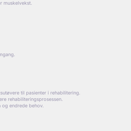
r muskelvekst.
emgang.
tøvere til pasienter i rehabilitering.
ere rehabiliteringsprosessen.
on og endrede behov.