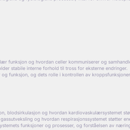
lær funksjon og hvordan celler kommuniserer og samhandler 
r stabile interne forhold til tross for eksterne endringer.
g funksjon, og dets rolle i kontrollen av kroppsfunksjoner
ksjon, blodsirkulasjon og hvordan kardiovaskulærsystemet stø
gassutveksling og hvordan respirasjonssystemet støtter en
stemets funksjoner og prosesser, og forståelsen av nærin