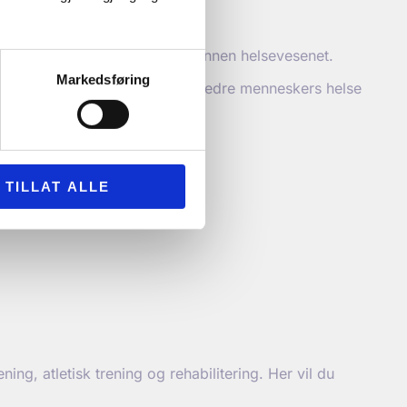
orberede deg for en karriere innen helsevesenet.
Markedsføring
ysiologisk kunnskap for å forbedre menneskers helse
TILLAT ALLE
g, atletisk trening og rehabilitering. Her vil du