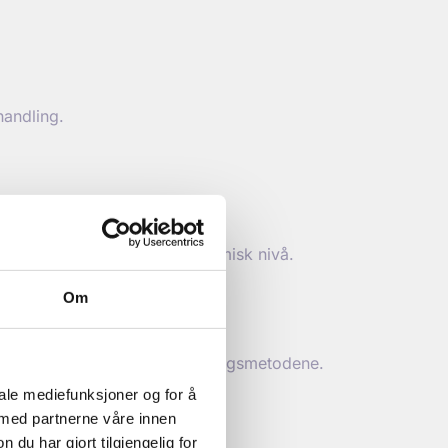
handling.
olekylært, cellulært og systemisk nivå.
Om
oderne og effektive undervisningsmetodene.
iale mediefunksjoner og for å
 med partnerne våre innen
u har gjort tilgjengelig for