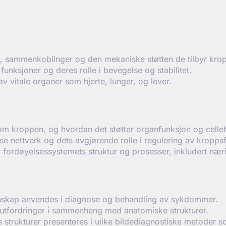
sammenkoblinger og den mekaniske støtten de tilbyr kro
unksjoner og deres rolle i bevegelse og stabilitet.
 vitale organer som hjerte, lunger, og lever.
nnom kroppen, og hvordan det støtter organfunksjon og celle
 nettverk og dets avgjørende rolle i regulering av kroppsf
fordøyelsessystemets struktur og prosesser, inkludert næri
skap anvendes i diagnose og behandling av sykdommer.
g utfordringer i sammenheng med anatomiske strukturer.
 strukturer presenteres i ulike bildediagnostiske metoder 