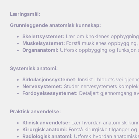
L
æringsm
ål:
Grunnleggende anatomisk kunnskap:
Skelettsystemet:
Lær om knoklenes oppbygning, 
Muskelsystemet:
Forstå musklenes oppbygging, f
Organanatomi:
Utforsk oppbygging og funksjon av
Systemisk anatomi:
Sirkulasjonssystemet:
Innsikt i blodets vei gje
Nervesystemet:
Studer nervesystemets komplekse
Ford
øyelsessystemet:
Detaljert gjennomgang av 
Praktisk anvendelse:
Klinisk anvendelse:
Lær hvordan anatomisk kunn
Kirurgisk anatomi:
Forstå kirurgiske tilganger o
Radiologisk anatomi:
Utforsk hvordan anatomiske