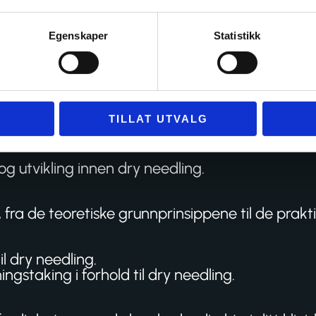
tiske tilnærminger som mobilisering, manipule
Egenskaper
Statistikk
inkluderer dry needling for forskjellige pasient
el av en helhetlig rehabiliteringsplan.
g om dry needling for å kunne anvende evidensbas
TILLAT UTVALG
or og imot dry needling, og utvikle en balanse
og utvikling innen dry needling.
, fra de teoretiske grunnprinsippene til de prak
l dry needling.
ingstaking i forhold til dry needling.