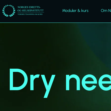
Moduler & kurs
Om Ni
Dry nee