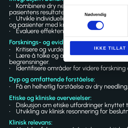
• Kombinere dry needling med andre terapeu
Samtykkevalg
pasientens resultater.
Nødvendig
• Utvikle individuelle behandlingsplaner som 
og pasienter med kroniske smerter.
• Evaluere effekten av dry needling som en d
Forsknings- og evidensbasert tilnærming:
• Kritisere og vurdere tilgjengelig forsknin
IKKE TILLAT
• Lære å tolke og anvende forskning både f
begrensninger.
• Identifisere områder for videre forskning 
Dyp og omfattende forståelse:
• Få en helhetlig forståelse av dry needling
Etiske og kliniske overveielser:
• Diskusjon om etiske utfordringer knyttet ti
• Utvikling av klinisk resonnering for beslutn
Klinisk relevans: