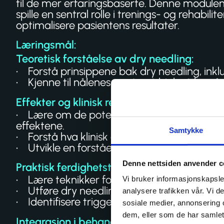
til de mer erfaringsbaserte. Denne module
spille en sentral rolle i trenings- og rehab
optimalisere pasientens resultater.
Læringsmål:
Teoretisk forståelse av dry needling:
• Forstå prinsippene bak dry needling, inklud
• Kjenne til nålenes anatomi, biologiske påv
Effekter og klinisk relevans:
• Lære om de potensielle effektene av dry n
effektene.
Samtykke
• Forstå hva klinisk erfaring tilsier om dry
• Utvikle en forståelse av biologisk plausibi
Denne nettsiden anvender c
Praktisk ferdighetstrening:
• Lære teknikker for korrekt plassering og m
Vi bruker informasjonskapsler
• Utføre dry needling på utvalgte muskler o
analysere trafikken vår. Vi 
• Identifisere triggerpunkter og områder 
sosiale medier, annonsering 
dem, eller som de har samlet
Integrasjon i behandlingsplan: