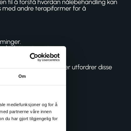
n til å forstå hvordan nålebehandling kan
res med andre terapiformer for å
rminger.
g skjelettsystemet.
forskningen støtter eller utfordrer disse
Om
s i praksis.
v dry needling.
dyrer og steril teknikk.
iale mediefunksjoner og for å
het.
 med partnerne våre innen
.
u har gjort tilgjengelig for