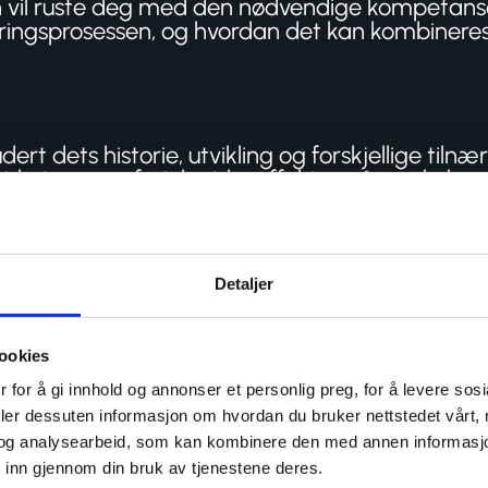
n vil ruste deg med den nødvendige kompetanse
iliteringsprosessen, og hvordan det kan kombine
ert dets historie, utvikling og forskjellige tilnæ
irkninger og fysiologiske effekter på muskel- o
eedling, både positive og negative, og hvordan 
Detaljer
 needling og hvordan denne kunnskapen kan bruke
litet, og hvordan det påvirker bruk og tolkning a
ookies
anipulering av nålene, inkludert sikkerhetsprose
 for å gi innhold og annonser et personlig preg, for å levere sos
g strukturer med økt selvsikkerhet og nøyaktig
deler dessuten informasjon om hvordan du bruker nettstedet vårt,
som egner seg for behandling med dry needling
og analysearbeid, som kan kombinere den med annen informasjon d
 inn gjennom din bruk av tjenestene deres.