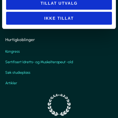
Kontakt
TILLAT UTVALG
+47 988 04 092
post@nihi.no
IKKE TILLAT
Dronningens Gate 15, 0152 Oslo
Hurtigkoblinger
Kongress
Sertifisert Idretts- og Muskelterapeut -old
Søk studieplass
Artikler