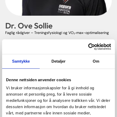
Dr. Ove Sollie
Faglig rådgiver – Treningsfysiologi og VO₂‑max-optimalisering
Dr. Ove Sollie er en av Norges mest lovende og kunnskapsrike
fagpersoner innen treningsfysiologi. Med både bachelor-, master- og
Samtykke
Detaljer
Om
doktorgrad fra Norges idrettshøgskole, har han spesialisert seg innen
utholdenhetstrening og VO₂‑max-optimalisering – et område han
brenner for, og som han har undervist i med stort engasjement og
formidlingsevne.
Denne nettsiden anvender cookies
Ove har i flere år jobbet tett med unge toppidrettsutøvere som
Vi bruker informasjonskapsler for å gi innhold og
trener ved Wang Toppidrett, der han har spilt en sentral rolle som
annonser et personlig preg, for å levere sosiale
både fagperson, trener og utviklingsansvarlig. Han har coachet og
mediefunksjoner og for å analysere trafikken vår. Vi deler
veiledet et stort antall utøvere innen blant annet langrenn og sykkel,
og er kjent for sin evne til å skreddersy treningsopplegg basert på
dessuten informasjon om hvordan du bruker nettstedet
solid fysiologisk forståelse.
vårt, med partnerne våre innen sosiale medier,